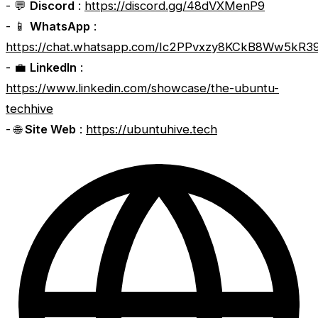
- 💬
Discord
:
https://discord.gg/48dVXMenP9
- 📱
WhatsApp
:
https://chat.whatsapp.com/Ic2PPvxzy8KCkB8Ww5kR3
- 💼
LinkedIn
:
https://www.linkedin.com/showcase/the-ubuntu-
techhive
- 🌐
Site Web
:
https://ubuntuhive.tech