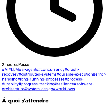
2 heures
Passé
#AI
#LLM
#ai-agents
#concurrency
#crash-
recovery
#distributed-systems
#durable-execution
#error-
handling
#long-running-processes
#process-
durability
#progress-tracking
#resilience
#software-
architecture
#system-design
#workflows
À quoi s'attendre