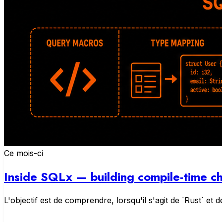
Ce mois-ci
Inside SQLx — building compile-time 
L'objectif est de comprendre, lorsqu'il s'agit de `Rust` e