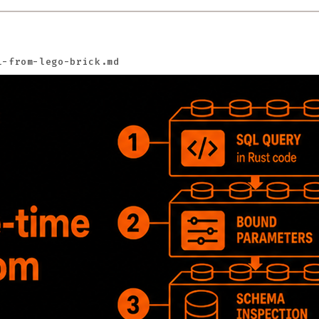
l-from-lego-brick.md