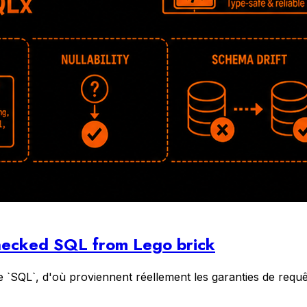
checked SQL from Lego brick
t de `SQL`, d'où proviennent réellement les garanties de req