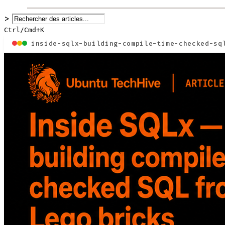
>
Ctrl/Cmd+K
inside-sqlx-building-compile-time-checked-sq