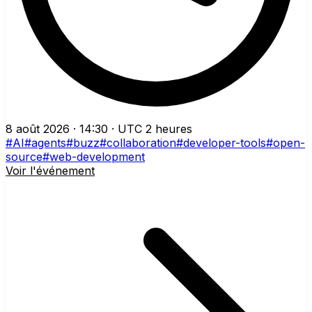
8 août 2026 · 14:30 · UTC
2 heures
#AI
#agents
#buzz
#collaboration
#developer-tools
#open-
source
#web-development
Voir l'événement