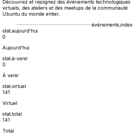
Découvrez et rejoignez des événements technologiques
virtuels, des ateliers et des meetups de la communauté
Ubuntu du monde entier.
événements.index
stat.aujourd'hui
0
Aujourd'hui
stat.à-venir
0
À venir
stat.virtuel
141
Virtuel
stat.total
141
Total