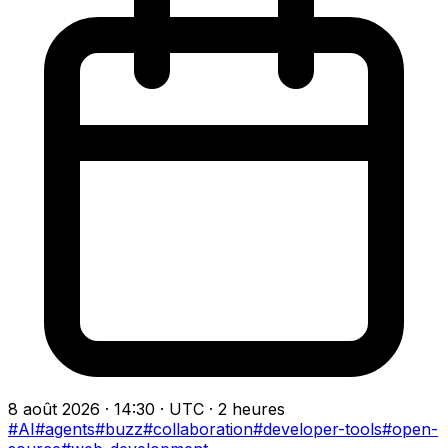
8 août 2026 · 14:30 · UTC
·
2 heures
#AI
#agents
#buzz
#collaboration
#developer-tools
#open-