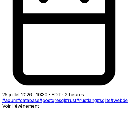
25 juillet 2026 · 10:30 · EDT
·
2 heures
#axum
#database
#postgresql
#rust
#rustlang
#sqlite
#webde
Voir l'événement