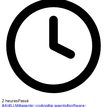
2 heures
Passé
#AI
#LLM
#agentic-coding
#ai-agents
#software-