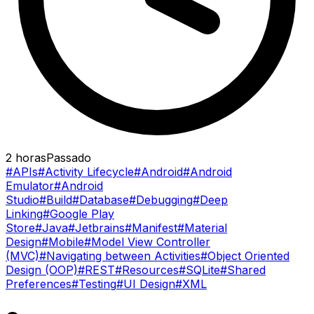
2 horas
Passado
#APIs
#Activity Lifecycle
#Android
#Android
Emulator
#Android
Studio
#Build
#Database
#Debugging
#Deep
Linking
#Google Play
Store
#Java
#Jetbrains
#Manifest
#Material
Design
#Mobile
#Model View Controller
(MVC)
#Navigating between Activities
#Object Oriented
Design (OOP)
#REST
#Resources
#SQLite
#Shared
Preferences
#Testing
#UI Design
#XML