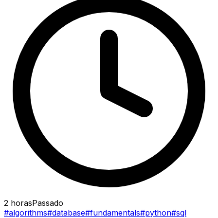
2 horas
Passado
#algorithms
#database
#fundamentals
#python
#sql