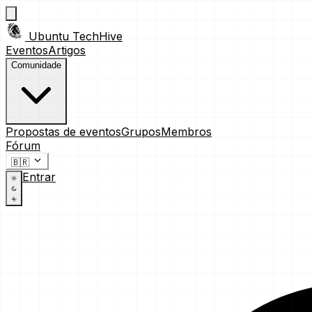
Ubuntu TechHive
Eventos
Artigos
Comunidade
Propostas de eventos
Grupos
Membros
Fórum
🇧🇷
Entrar