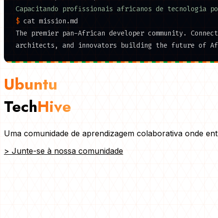
Capacitando profissionais africanos de tecnologia po
$
cat
mission.md
The premier pan-African developer community. Connect
architects, and innovators building the future of Af
Ubuntu
Tech
Hive
Uma comunidade de aprendizagem colaborativa onde entu
>
Junte-se à nossa comunidade