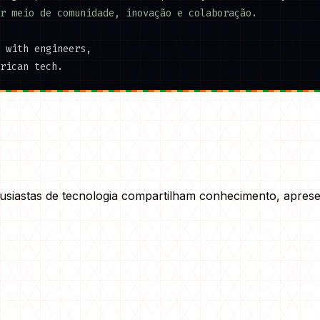
r meio de comunidade, inovação e colaboração.
 with engineers,
rican tech.
siastas de tecnologia compartilham conhecimento, aprese