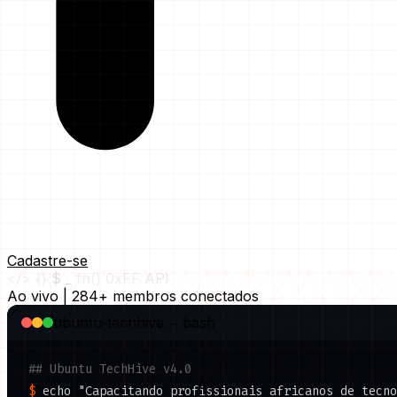
Cadastre-se
</>
{}
$ _
fn()
0xFF
API
Ao vivo
|
284+ membros conectados
ubuntu-techhive ~ bash
## Ubuntu TechHive v4.0
$
echo
"Capacitando profissionais africanos de tecno