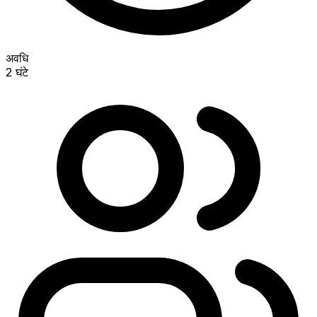
अवधि
2 घंटे