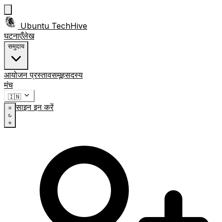
Ubuntu TechHive
घटनाएँ
लेख
समुदाय
आयोजन प्रस्ताव
समूह
सदस्य
मंच
🇮🇳
साइन इन करें