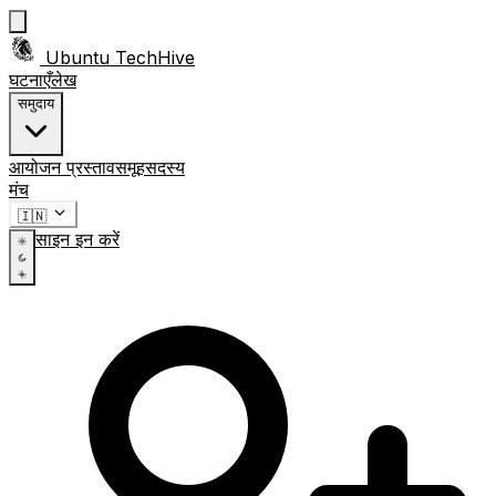
Ubuntu TechHive
घटनाएँ
लेख
समुदाय
आयोजन प्रस्ताव
समूह
सदस्य
मंच
🇮🇳
साइन इन करें