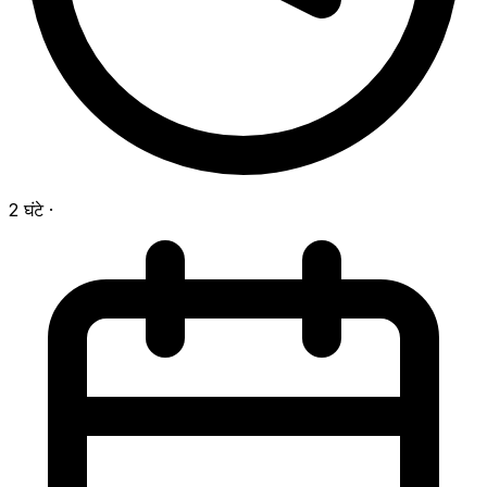
2 घंटे
·