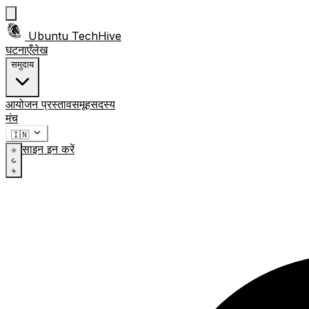
Ubuntu TechHive
घटनाएँ
लेख
समुदाय
आयोजन प्रस्ताव
समूह
सदस्य
मंच
🇮🇳
साइन इन करें