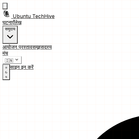
Ubuntu TechHive
घटनाएँ
लेख
समुदाय
आयोजन प्रस्ताव
समूह
सदस्य
मंच
🇮🇳
साइन इन करें