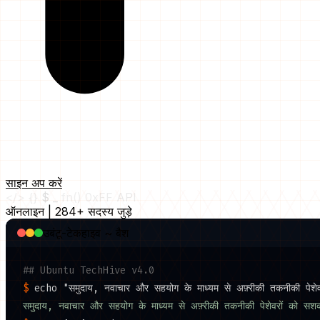
साइन अप करें
</>
{}
$ _
fn()
0xFF
API
ऑनलाइन
|
284+ सदस्य जुड़े
उबंटू-टेकहाइव ~ बैश
## Ubuntu TechHive v4.0
$
echo
"समुदाय, नवाचार और सहयोग के माध्यम से अफ़्रीकी तकनीकी पेशे
समुदाय, नवाचार और सहयोग के माध्यम से अफ़्रीकी तकनीकी पेशेवरों को सश