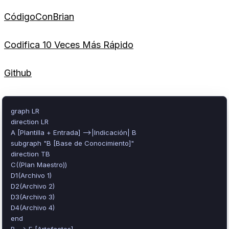
CódigoConBrian
Codifica 10 Veces Más Rápido
Github
graph LR

direction LR

A [Plantilla + Entrada] -->|Indicación| B

subgraph "B [Base de Conocimiento]"

direction TB

C((Plan Maestro))

D1(Archivo 1)

D2(Archivo 2)

D3(Archivo 3)

D4(Archivo 4)

end

B --> E [Artefactos]
