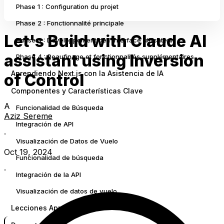
Phase 1 : Configuration du projet
Phase 2 : Fonctionnalité principale
Let's Build with Claude AI
Phase 3 : Développement de l'interface utilisateur
assistant using Inversion
Phase 4 : Peaufinage et fonctionnalités supplémentaires
Aprendiendo Next.js con la Asistencia de IA
of Control
Componentes y Características Clave
A
Funcionalidad de Búsqueda
Aziz Sereme
Integración de API
·
Visualización de Datos de Vuelo
Oct 19, 2024
Funcionalidad de búsqueda
·
Integración de la API
Visualización de datos de vuelo
Lecciones Aprendidas